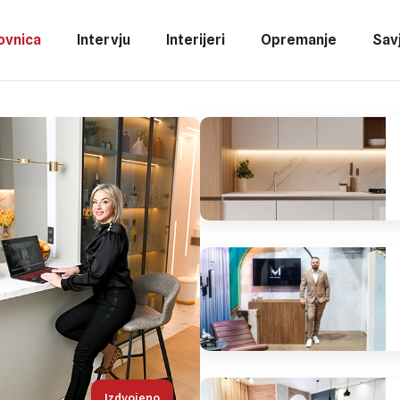
ovnica
Intervju
Interijeri
Opremanje
Savj
Izdvojeno