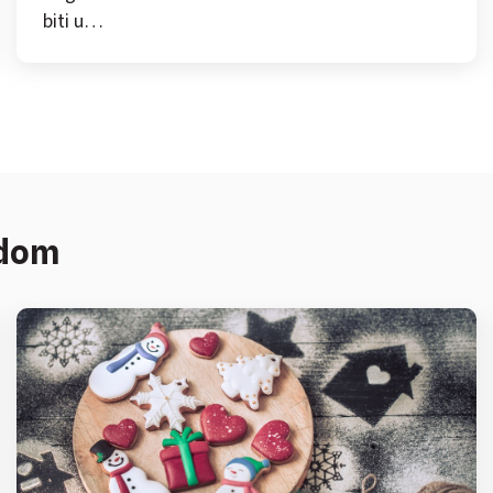
biti u…
 dom