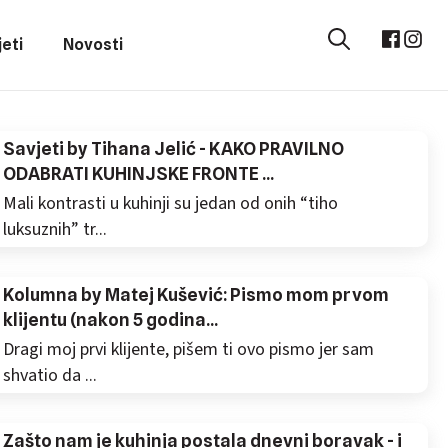
eti
Novosti
Savjeti by Tihana Jelić - KAKO PRAVILNO
ODABRATI KUHINJSKE FRONTE ...
Mali kontrasti u kuhinji su jedan od onih “tiho
luksuznih” tr...
Kolumna by Matej Kušević: Pismo mom prvom
klijentu (nakon 5 godina...
Dragi moj prvi klijente, pišem ti ovo pismo jer sam
shvatio da ...
Zašto nam je kuhinja postala dnevni boravak - i