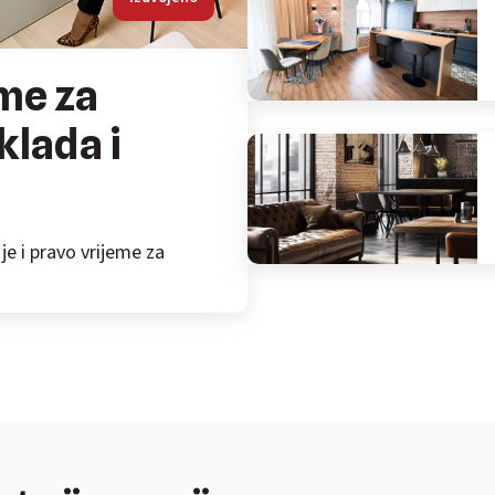
eme za
klada i
je i pravo vrijeme za