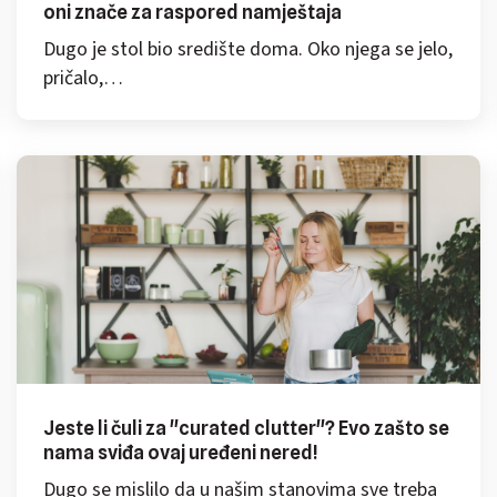
oni znače za raspored namještaja
Dugo je stol bio središte doma. Oko njega se jelo,
pričalo,…
Jeste li čuli za "curated clutter"? Evo zašto se
nama sviđa ovaj uređeni nered!
Dugo se mislilo da u našim stanovima sve treba