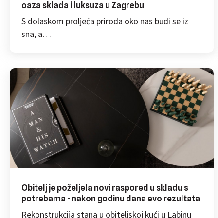
oaza sklada i luksuza u Zagrebu
S dolaskom proljeća priroda oko nas budi se iz
sna, a…
Obitelj je poželjela novi raspored u skladu s
potrebama - nakon godinu dana evo rezultata
Rekonstrukcija stana u obiteljskoj kući u Labinu