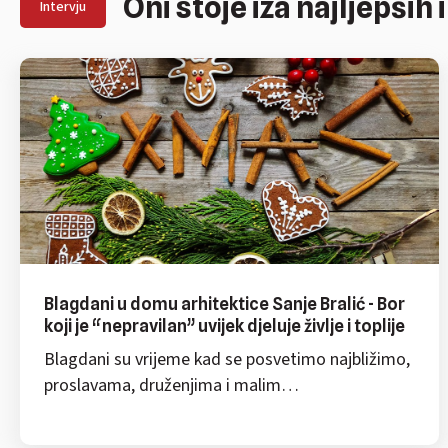
Oni stoje iza najljepših 
Intervju
Blagdani u domu arhitektice Sanje Bralić - Bor
koji je “nepravilan” uvijek djeluje življe i toplije
Blagdani su vrijeme kad se posvetimo najbližimo,
proslavama, druženjima i malim…