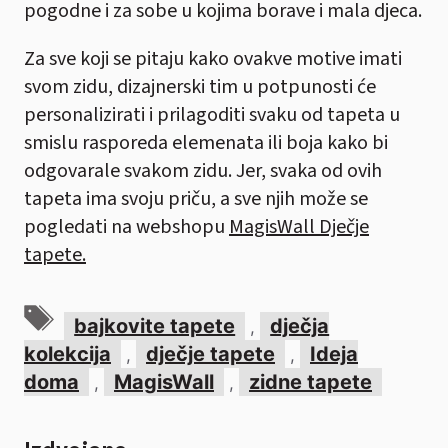
pogodne i za sobe u kojima borave i mala djeca.
Za sve koji se pitaju kako ovakve motive imati
svom zidu, dizajnerski tim u potpunosti će
personalizirati i prilagoditi svaku od tapeta u
smislu rasporeda elemenata ili boja kako bi
odgovarale svakom zidu. Jer, svaka od ovih
tapeta ima svoju priču, a sve njih može se
pogledati na webshopu
MagisWall Dječje
tapete.
Oznake
bajkovite tapete
dječja
,
kolekcija
dječje tapete
Ideja
,
,
doma
MagisWall
zidne tapete
,
,