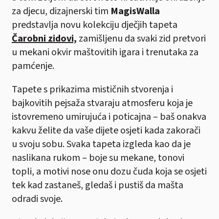
za djecu, dizajnerski tim
MagisWalla
predstavlja novu kolekciju dječjih tapeta
Čarobni zidovi,
zamišljenu da svaki zid pretvori
u mekani okvir maštovitih igara i trenutaka za
pamćenje.
Tapete s prikazima mističnih stvorenja i
bajkovitih pejsaža stvaraju atmosferu koja je
istovremeno umirujuća i poticajna – baš onakva
kakvu želite da vaše dijete osjeti kada zakorači
u svoju sobu. Svaka tapeta izgleda kao da je
naslikana rukom – boje su mekane, tonovi
topli, a motivi nose onu dozu čuda koja se osjeti
tek kad zastaneš, gledaš i pustiš da mašta
odradi svoje.