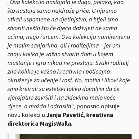
„Ova kolekcija nastajala je dugo, polako, kao
što nastaju samo najdraže priče. U nju smo
utkali uspomene na djetinjstvo, a htjeli smo
stvoriti nešto što će djeca doživjeti ne samo
očima, nego i srcem. Ova kolekcija namijenjena
je malim sanjarima, ali i roditeljima – jer oni
znaju koliko je važno stvoriti dom u kojem
maštanje i igra nikad ne prestaju. Svaki roditelj
zna koliko je važno kreativno i poticajno
okruženje za učenje i rast. No, motivi i likovi koje
smo kreirali su estetski toliko dojmljivi da će
vjerojatno završiti i na zidovima malo veće
djece, a možda i odraslih“
, ponosno opisuje
novu kolekciju
Janja Pavetić, kreativna
direktorica MagisWalla.