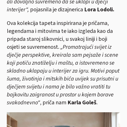
ali dovoljno suvremeno da se uklopi u dječji
interijer“,
pojasnila je dizajnerica
Lora Lodoli.
Ova kolekcija tapeta inspirirana je pričama,
legendama i mitovima te iako izgleda kao da
pripada staroj slikovnici, u svakoj liniji i boji
osjeti se suvremenost.
„Promatrajući svijet iz
dječje perspektive, kreirala sam pejsaže i scene
koji potiču znatiželju i maštu, a istovremeno se
skladno uklapaju u interijer za igru. Motivi poput
šuma, životinja i mitskih bića uvijek su prisutni u
dječjem svijetu i nama je bilo važno vratiti tu
bajkovitu zaigranost u prostor u kojem borave
svakodnevno“
, priča nam
Karla Goleš
.