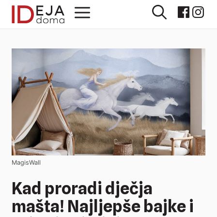
Preskoči
Izbornik
na
sadržaj
MagisWall
Kad proradi dječja
mašta! Najljepše bajke i