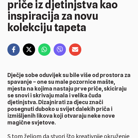
priče iz djetinjstva kao
inspiracija za novu
kolekciju tapeta
Dječje sobe oduvijek su bile više od prostora za
spavanje – one su male pozornice mašte,
mjesta na kojima nastaju prve priče, skiciraju
se snovi i skrivaju mala i velika čuda
djetinjstva. Dizajnirati za djecu znači
posegnuti duboko u svijet dalekih priča i
izmišljenih likova koji otvaraju neke nove
magične svjetove.
S tom željom da stvori što kreativnije okruženje