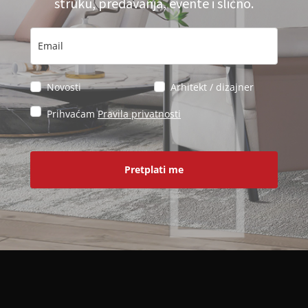
struku, predavanja, evente i slično.
Novosti
Arhitekt / dizajner
Prihvaćam
Pravila privatnosti
Pretplati me