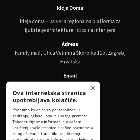
Ideja Doma
Ideja doma – najveća regionalna platforma za
ljubitelje arhitekture i dizajna interijera
Adresa
Family mall, Ulica Velimira Škorpika 11b, Zagreb,
Hrvatska
Email
id@idejadoma.com
×
Ova internetska stranica
upotrebljava kolačiće.
Izbornik
Koristimo kolačiće za personalizaciju
sadržaja, oglasa i analizu našeg prometa.
O nama
Također dijelimo informacije o vašem
korištenju naše stranice s našim partnerima
za oglašavanje i analitiku koji ih mogu
Pravila privatnosti
kombinirati s drugim informacijama koje ste