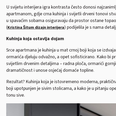
U svijetu interijera igra kontrasta često donosi najzanimlj
apartmanom, gdje crna kuhinja i svijetli drveni tonovi stvar
u spavaćim sobama osiguravaju da prostor ostane topao i 
(
) podijelila je s nama detal
Kristina Šitum dizajn interijera
Kuhinja koja ostavlja dojam
Srce apartmana je kuhinja u mat crnoj boji koja se izdva
ormarića djeluju odvažno, a opet sofisticirano. Kako bi p
svijetlim drvenim detaljima – radna ploča, ormarići gor
dramatičnost i unose osjećaj domaće topline.
Rezultat? Kuhinja koja je istovremeno moderna, praktična
boji upotpunjen je sivim stolicama, a kako je u pitanju o
tonu sive.