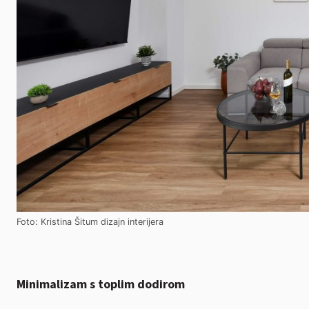
Foto: Kristina Šitum dizajn interijera
Minimalizam s toplim dodirom