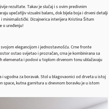
ivije rezultate. Takav je slučaj i s ovim predivnim
aju upečatljiv vizualni balans, dok bijela boja i drveni detalji
minimalistički. Dizajnerica interijera Kristina Šitum
je o uređenju!
ja svojom elegancijom i jednostavnošću. Crne fronte
rostor ostao svijetao i prozračan, crna je kombinirana sa
njih elemenata i podovi u toplom drvenom tonu ublažavaju
 i ugodna za boravak. Stol u blagovaonici od drveta u istoj
pen space, kutna garnitura u dnevnom boravku je u istom