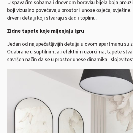
U spavaćim sobama i dnevnom boravku bijela boja preuzima 
boji vizualno povećavaju prostor i unose osjećaj svježine.
drveni detalji koji stvaraju sklad i toplinu.
Zidne tapete koje mijenjaju igru
Jedan od najupečatljivijih detalja u ovom apartmanu su 
Odabrane u suptilnim, ali efektnim uzorcima, tapete stvar
savršen način da se u prostor unese dinamika i slojevitos