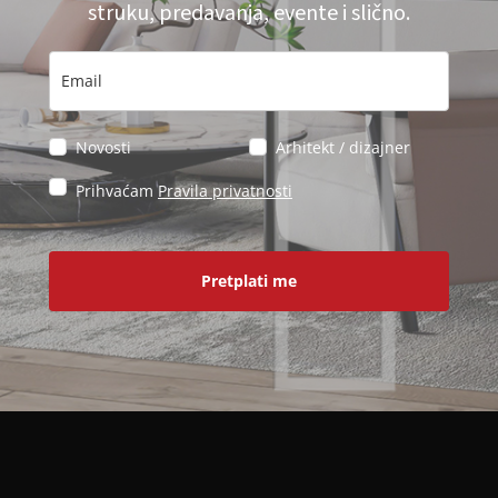
struku, predavanja, evente i slično.
Novosti
Arhitekt / dizajner
Prihvaćam
Pravila privatnosti
Pretplati me