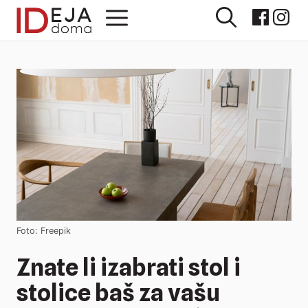
Preskoči
Izbornik
na
sadržaj
Foto: Freepik
Znate li izabrati stol i
stolice baš za vašu