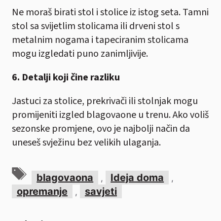
Ne moraš birati stol i stolice iz istog seta. Tamni
stol sa svijetlim stolicama ili drveni stol s
metalnim nogama i tapeciranim stolicama
mogu izgledati puno zanimljivije.
6. Detalji koji čine razliku
Jastuci za stolice, prekrivači ili stolnjak mogu
promijeniti izgled blagovaone u trenu. Ako voliš
sezonske promjene, ovo je najbolji način da
uneseš svježinu bez velikih ulaganja.
Oznake
blagovaona
Ideja doma
,
,
opremanje
savjeti
,