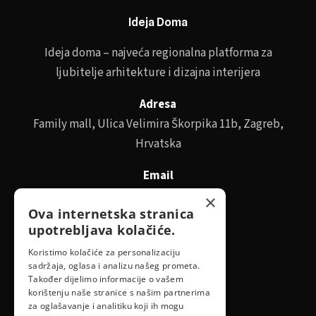
Ideja Doma
Ideja doma – najveća regionalna platforma za
ljubitelje arhitekture i dizajna interijera
Adresa
Family mall, Ulica Velimira Škorpika 11b, Zagreb,
Hrvatska
Email
id@idejadoma.com
×
Ova internetska stranica
upotrebljava kolačiće.
Izbornik
Koristimo kolačiće za personalizaciju
sadržaja, oglasa i analizu našeg prometa.
O nama
Također dijelimo informacije o vašem
korištenju naše stranice s našim partnerima
za oglašavanje i analitiku koji ih mogu
Pravila privatnosti