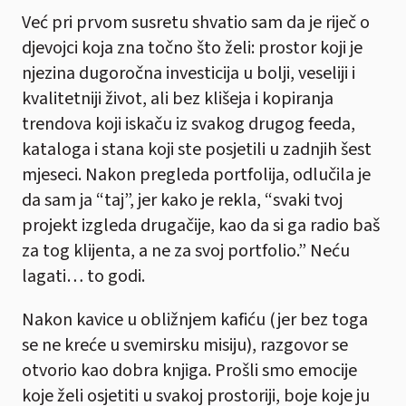
Već pri prvom susretu shvatio sam da je riječ o
djevojci koja zna točno što želi: prostor koji je
njezina dugoročna investicija u bolji, veseliji i
kvalitetniji život, ali bez klišeja i kopiranja
trendova koji iskaču iz svakog drugog feeda,
kataloga i stana koji ste posjetili u zadnjih šest
mjeseci. Nakon pregleda portfolija, odlučila je
da sam ja “taj”, jer kako je rekla, “svaki tvoj
projekt izgleda drugačije, kao da si ga radio baš
za tog klijenta, a ne za svoj portfolio.” Neću
lagati… to godi.
Nakon kavice u obližnjem kafiću (jer bez toga
se ne kreće u svemirsku misiju), razgovor se
otvorio kao dobra knjiga. Prošli smo emocije
koje želi osjetiti u svakoj prostoriji, boje koje ju