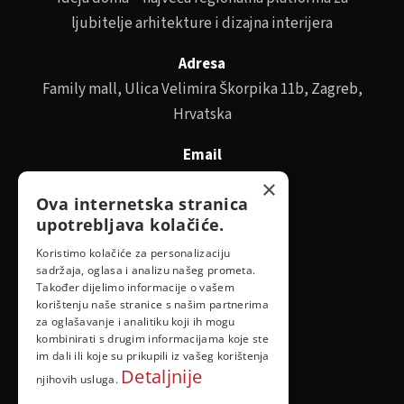
ljubitelje arhitekture i dizajna interijera
Adresa
Family mall, Ulica Velimira Škorpika 11b, Zagreb,
Hrvatska
Email
id@idejadoma.com
×
Ova internetska stranica
upotrebljava kolačiće.
Izbornik
Koristimo kolačiće za personalizaciju
sadržaja, oglasa i analizu našeg prometa.
O nama
Također dijelimo informacije o vašem
korištenju naše stranice s našim partnerima
za oglašavanje i analitiku koji ih mogu
Pravila privatnosti
kombinirati s drugim informacijama koje ste
im dali ili koje su prikupili iz vašeg korištenja
Detaljnije
njihovih usluga.