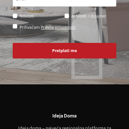
Novosti
Arhitekt / dizajner
Prihvaćam
Pravila privatnosti
Pretplati me
Ideja Doma
Ideja doma – najveća regionalna platforma za