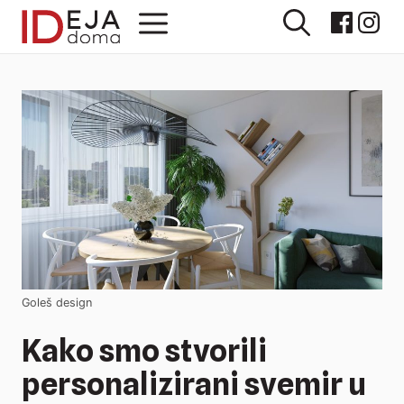
Preskoči
Izbornik
na
sadržaj
Goleš design
Kako smo stvorili
personalizirani svemir u