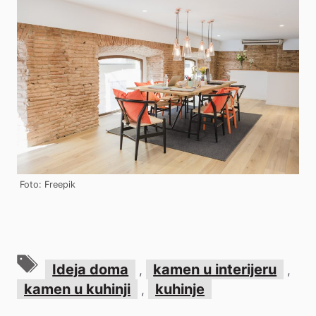
Foto: Freepik
Oznake
Ideja doma
kamen u interijeru
,
,
kamen u kuhinji
kuhinje
,