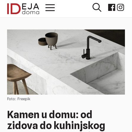
Preskoči
Izbornik
na
sadržaj
Foto: Freepik
Kamen u domu: od
zidova do kuhinjskog