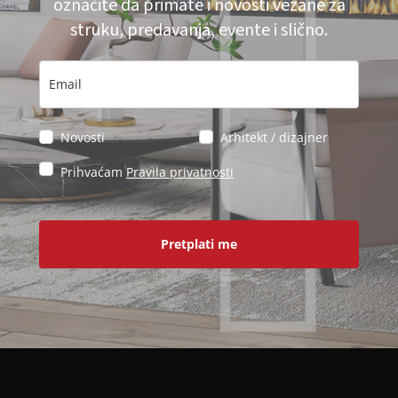
označite da primate i novosti vezane za
struku, predavanja, evente i slično.
Novosti
Arhitekt / dizajner
Prihvaćam
Pravila privatnosti
Pretplati me