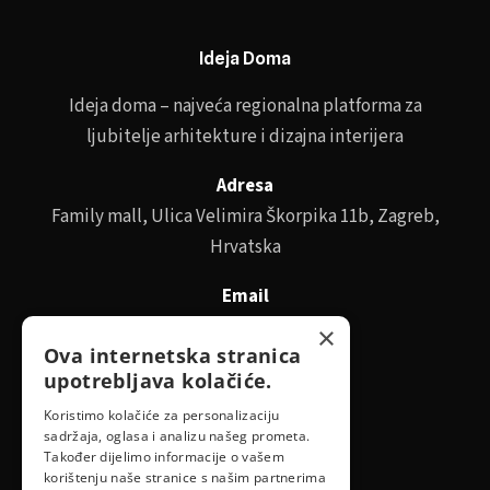
Ideja Doma
Ideja doma – najveća regionalna platforma za
ljubitelje arhitekture i dizajna interijera
Adresa
Family mall, Ulica Velimira Škorpika 11b, Zagreb,
Hrvatska
Email
id@idejadoma.com
×
Ova internetska stranica
upotrebljava kolačiće.
Izbornik
Koristimo kolačiće za personalizaciju
sadržaja, oglasa i analizu našeg prometa.
O nama
Također dijelimo informacije o vašem
korištenju naše stranice s našim partnerima