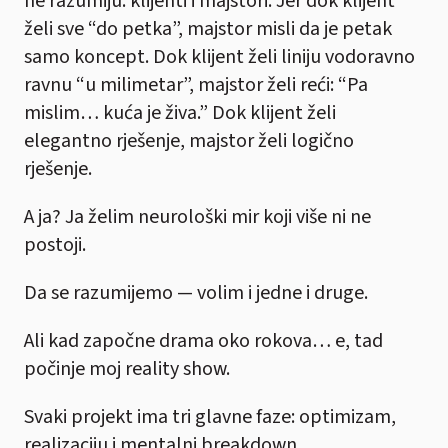
ne razumiju: klijenti i majstori. Jer dok klijent
želi sve “do petka”, majstor misli da je petak
samo koncept. Dok klijent želi liniju vodoravno
ravnu “u milimetar”, majstor želi reći: “Pa
mislim… kuća je živa.” Dok klijent želi
elegantno rješenje, majstor želi logično
rješenje.
A ja? Ja želim neurološki mir koji više ni ne
postoji.
Da se razumijemo — volim i jedne i druge.
Ali kad započne drama oko rokova… e, tad
počinje moj reality show.
Svaki projekt ima tri glavne faze: optimizam,
realizaciju i mentalni breakdown.