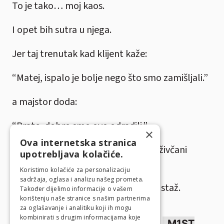
To je tako… moj kaos.
I opet bih sutra u njega.
Jer taj trenutak kad klijent kaže:
“Matej, ispalo je bolje nego što smo zamišljali.”
a majstor doda:
“Brate, dobro smo ovo odradili.”
×
Ova internetska stranica
tada znaš da je cijeli rat, pregovori, živčani
upotrebljava kolačiće.
sustav i logistika vrijedila.
Koristimo kolačiće za personalizaciju
sadržaja, oglasa i analizu našeg prometa.
Samo da mi UN jednog dana prizna staž.
Također dijelimo informacije o vašem
korištenju naše stranice s našim partnerima
za oglašavanje i analitiku koji ih mogu
Oznake
kombinirati s drugim informacijama koje
Ideja doma
kolumna
M1ST
,
,