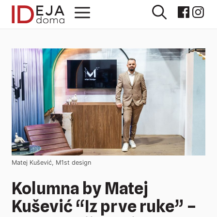
Preskoči
Izbornik
na
sadržaj
Matej Kušević, M1st design
Kolumna by Matej
Kušević “Iz prve ruke” –