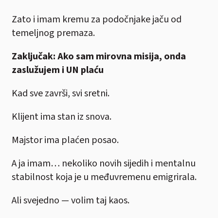
Zato i imam kremu za podočnjake jaču od
temeljnog premaza.
Zaključak: Ako sam mirovna misija, onda
zaslužujem i UN plaću
Kad sve završi, svi sretni.
Klijent ima stan iz snova.
Majstor ima plaćen posao.
A ja imam… nekoliko novih sijedih i mentalnu
stabilnost koja je u međuvremenu emigrirala.
Ali svejedno — volim taj kaos.