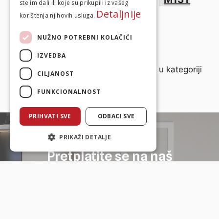
ste im dali ili koje su prikupili iz vašeg
design
Matej Kušević
Detaljnije
,
korištenja njihovih usluga.
NUŽNO POTREBNI KOLAČIĆI
Izdvojeno
IZVEDBA
Nema objava iz zadnjih mjesec dana u kategoriji
CILJANOST
Izdvojeno.
FUNKCIONALNOST
PRIHVATI SVE
ODBACI SVE
PRIKAŽI DETALJE
Pretplatite se na naš
newsletter
Primati ćete novosti iz svijeta dizajna
interijera, pogodnosti i zanimljive savjete.