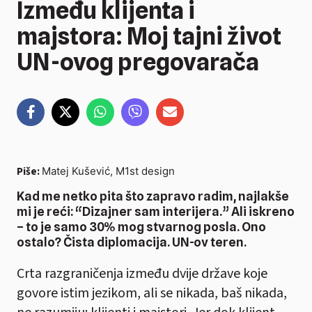
Između klijenta i
majstora: Moj tajni život
UN-ovog pregovarača
Piše:
Matej Kušević, M1st design
Kad me netko pita što zapravo radim, najlakše
mi je reći: “Dizajner sam interijera.” Ali iskreno
– to je samo 30% mog stvarnog posla. Ono
ostalo? Čista diplomacija. UN-ov teren.
Crta razgraničenja između dvije države koje
govore istim jezikom, ali se nikada, baš nikada,