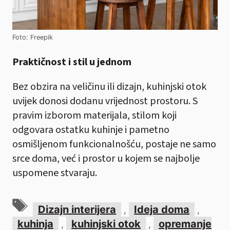
Foto: Freepik
Praktičnost i stil u jednom
Bez obzira na veličinu ili dizajn, kuhinjski otok
uvijek donosi dodanu vrijednost prostoru. S
pravim izborom materijala, stilom koji
odgovara ostatku kuhinje i pametno
osmišljenom funkcionalnošću, postaje ne samo
srce doma, već i prostor u kojem se najbolje
uspomene stvaraju.
Oznake
Dizajn interijera
Ideja doma
,
,
kuhinja
kuhinjski otok
opremanje
,
,