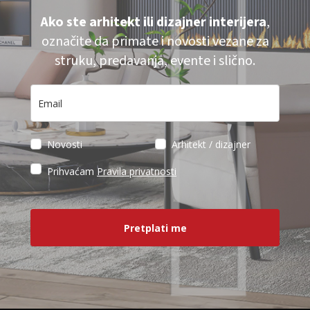
Ako ste arhitekt ili dizajner interijera
,
označite da primate i novosti vezane za
struku, predavanja, evente i slično.
Novosti
Arhitekt / dizajner
Prihvaćam
Pravila privatnosti
Pretplati me