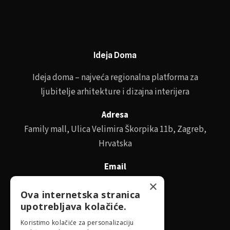
Ideja Doma
Ideja doma – najveća regionalna platforma za
ljubitelje arhitekture i dizajna interijera
Adresa
Family mall, Ulica Velimira Škorpika 11b, Zagreb,
Hrvatska
Email
id@idejadoma.com
×
Ova internetska stranica
upotrebljava kolačiće.
Izbornik
Koristimo kolačiće za personalizaciju