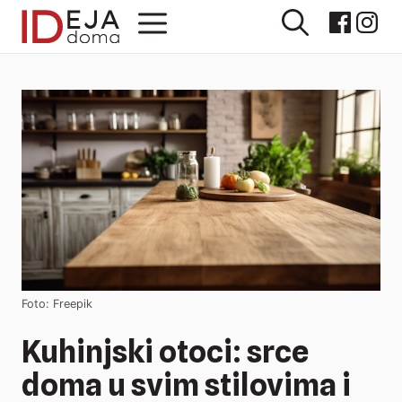
Preskoči
Izbornik
na
sadržaj
Foto: Freepik
Kuhinjski otoci: srce
doma u svim stilovima i