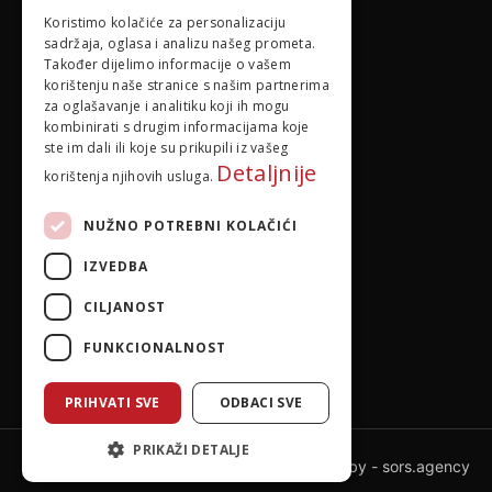
Izbornik
Koristimo kolačiće za personalizaciju
sadržaja, oglasa i analizu našeg prometa.
O nama
Također dijelimo informacije o vašem
korištenju naše stranice s našim partnerima
za oglašavanje i analitiku koji ih mogu
Pravila privatnosti
kombinirati s drugim informacijama koje
ste im dali ili koje su prikupili iz vašeg
Detaljnije
korištenja njihovih usluga.
NUŽNO POTREBNI KOLAČIĆI
IZVEDBA
CILJANOST
FUNKCIONALNOST
PRIHVATI SVE
ODBACI SVE
PRIKAŽI DETALJE
Powered by -
sors.agency
© 2026 idejadoma.com