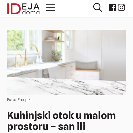
Preskoči
Izbornik
na
sadržaj
Foto: Freepik
Kuhinjski otok u malom
prostoru – san ili