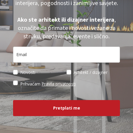
interijera, pogodnosti i zanimljive savjete.
Ako ste arhitekt ili dizajner interijera
,
označite da primate i novosti vezane za
struku, predavanja, evente i slično.
Novosti
Arhitekt / dizajner
Prihvaćam
Pravila privatnosti
Pretplati me