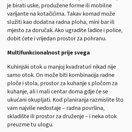
je birati uske, produžene forme ili mobilne
varijante na kotačićima. Takav komad može
služiti kao dodatna radna ploha, mini bar ili
mjesto za doručak. Ako ugradite ladice i police,
dobit ćete i vrijedan prostor za pohranu.
Multifunkcionalnost prije svega
Kuhinjski otok u manjoj kvadraturi nikad nije
samo otok. On može biti kombinacija radne
ploče i stola, prostor za kuhanje s pločom za
kuhanje, ali i mali centar doma gdje će se
ukućani okupljati. Kod planiranja razmislite što
vam najviše nedostaje – radna površina,
skladište ili prostor za druženje – i neka otok
preuzme tu ulogu.