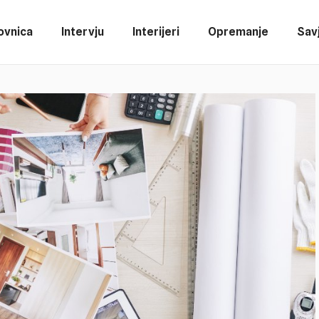
ovnica
Intervju
Interijeri
Opremanje
Savj