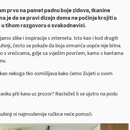
nam prvo na pamet padnu boje zidova, tkanine
a je da se pravi dizajn doma ne počinje krojiti u
 u tihom razgovoru o svakodnevici.
mo slike i inspiracije s interneta. Isto kao i kod drugih
kuhinji, često se pokaže da boja ormarića uopće nije bitna.
o s vrećicama, gdje sa svježim povrćem, kamo s kantama
nu.
ć kao nekoga tko osmišljava kako ćemo živjeti u svom
naviku piti kavu uz prozor? Rastežeš li se ujutro na podu
u kuhinji ni najmodernije ručkice neće pomoći.