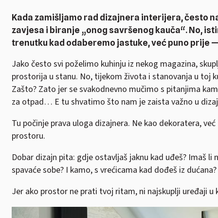
Kada zamišljamo rad dizajnera interijera, često 
zavjesa i biranje „onog savršenog kauča“. No, istin
trenutku kad odaberemo jastuke, već puno prije —
Jako često svi poželimo kuhinju iz nekog magazina, skuplja
prostorija u stanu. No, tijekom života i stanovanja u toj 
Zašto? Zato jer se svakodnevno mučimo s pitanjima kam
za otpad… E tu shvatimo što nam je zaista važno u dizaj
Tu počinje prava uloga dizajnera. Ne kao dekoratera, ve
prostoru.
Dobar dizajn pita: gdje ostavljaš jaknu kad uđeš? Imaš li 
spavaće sobe? I kamo, s vrećicama kad dođeš iz dućana?
Jer ako prostor ne prati tvoj ritam, ni najskuplji uređaji 