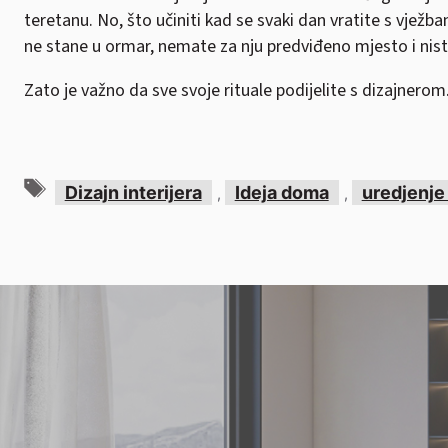
teretanu. No, što učiniti kad se svaki dan vratite s vjež
ne stane u ormar, nemate za nju predviđeno mjesto i nist
Zato je važno da sve svoje rituale podijelite s dizajnerom
Oznake
Dizajn interijera
Ideja doma
uredjenj
,
,