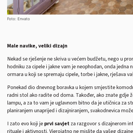
Foto: Envato
Male navike, veliki dizajn
Nekad se rješenje ne skriva u većem budžetu, nego u promj
hodniku za cipele i jakne vam je neophodan, onda jedna ni
ormara u koji se spremaju cipele, torbe i jakne, rješava 
Ponekad dio dnevnog boravka u kojem smjestite komodu s
radni stol ako radite od doma. Također, ako znate gdje žel
lampu, a za to vam je uglavnom bitno da je utičnica za str
planiranjem unaprijed i dizajniranjem, svakodnevica može 
I zato evo koji je
prvi savjet
za razgovor s dizajnerom int
rituale i aktivnosti. Vjerojatno ne mislite da vašeg dizajn