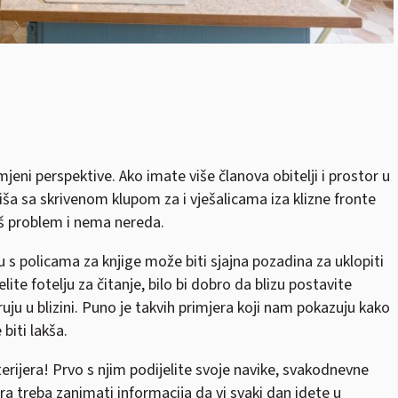
eni perspektive. Ako imate više članova obitelji i prostor u
ša sa skrivenom klupom za i vješalicama iza klizne fronte
vaš problem i nema nereda.
 policama za knjige može biti sjajna pozadina za uklopiti
ite fotelju za čitanje, bilo bi dobro da blizu postavite
uju u blizini. Puno je takvih primjera koji nam pokazuju kako
biti lakša.
erijera! Prvo s njim podijelite svoje navike, svakodnevne
era treba zanimati informacija da vi svaki dan idete u