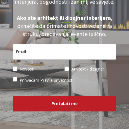
interijera, pogodnosti i zanimljive savjete.
Ako ste arhitekt ili dizajner interijera
,
označite da primate i novosti vezane za
struku, predavanja, evente i slično.
Novosti
Arhitekt / dizajner
Prihvaćam
Pravila privatnosti
Pretplati me