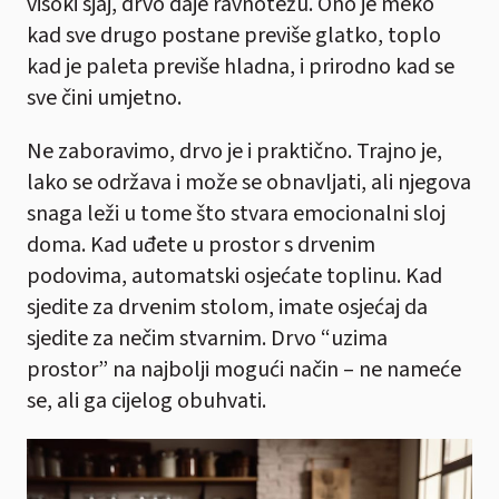
visoki sjaj, drvo daje ravnotežu. Ono je meko
kad sve drugo postane previše glatko, toplo
kad je paleta previše hladna, i prirodno kad se
sve čini umjetno.
Ne zaboravimo, drvo je i praktično. Trajno je,
lako se održava i može se obnavljati, ali njegova
snaga leži u tome što stvara emocionalni sloj
doma. Kad uđete u prostor s drvenim
podovima, automatski osjećate toplinu. Kad
sjedite za drvenim stolom, imate osjećaj da
sjedite za nečim stvarnim. Drvo “uzima
prostor” na najbolji mogući način – ne nameće
se, ali ga cijelog obuhvati.