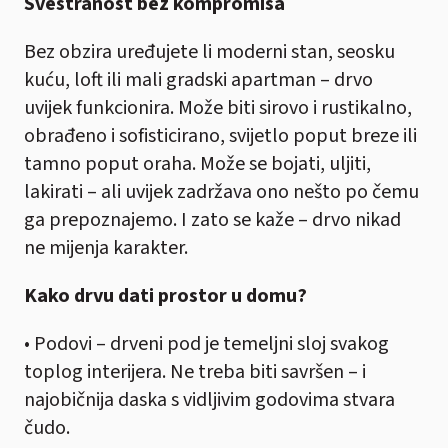
Svestranost bez kompromisa
Bez obzira uređujete li moderni stan, seosku
kuću, loft ili mali gradski apartman – drvo
uvijek funkcionira. Može biti sirovo i rustikalno,
obrađeno i sofisticirano, svijetlo poput breze ili
tamno poput oraha. Može se bojati, uljiti,
lakirati – ali uvijek zadržava ono nešto po čemu
ga prepoznajemo. I zato se kaže – drvo nikad
ne mijenja karakter.
Kako drvu dati prostor u domu?
• Podovi – drveni pod je temeljni sloj svakog
toplog interijera. Ne treba biti savršen – i
najobičnija daska s vidljivim godovima stvara
čudo.