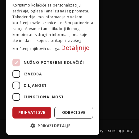
Izbornik
Koristimo kolačiće za personalizaciju
sadržaja, oglasa i analizu našeg prometa.
O nama
Također dijelimo informacije o vašem
korištenju naše stranice s našim partnerima
za oglašavanje i analitiku koji ih mogu
Pravila privatnosti
kombinirati s drugim informacijama koje
ste im dali ili koje su prikupili iz vašeg
Detaljnije
korištenja njihovih usluga.
NUŽNO POTREBNI KOLAČIĆI
IZVEDBA
CILJANOST
FUNKCIONALNOST
PRIHVATI SVE
ODBACI SVE
PRIKAŽI DETALJE
Powered by -
sors.agency
© 2026 idejadoma.com