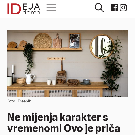
Preskoči
Izbornik
na
sadržaj
Foto: Freepik
Ne mijenja karakter s
vremenom! Ovo je priča