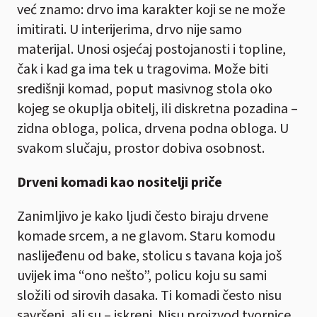
već znamo: drvo ima karakter koji se ne može
imitirati. U interijerima, drvo nije samo
materijal. Unosi osjećaj postojanosti i topline,
čak i kad ga ima tek u tragovima. Može biti
središnji komad, poput masivnog stola oko
kojeg se okuplja obitelj, ili diskretna pozadina –
zidna obloga, polica, drvena podna obloga. U
svakom slučaju, prostor dobiva osobnost.
Drveni komadi kao nositelji priče
Zanimljivo je kako ljudi često biraju drvene
komade srcem, a ne glavom. Staru komodu
naslijeđenu od bake, stolicu s tavana koja još
uvijek ima “ono nešto”, policu koju su sami
složili od sirovih dasaka. Ti komadi često nisu
savršeni, ali su – iskreni. Nisu proizvod tvornice,