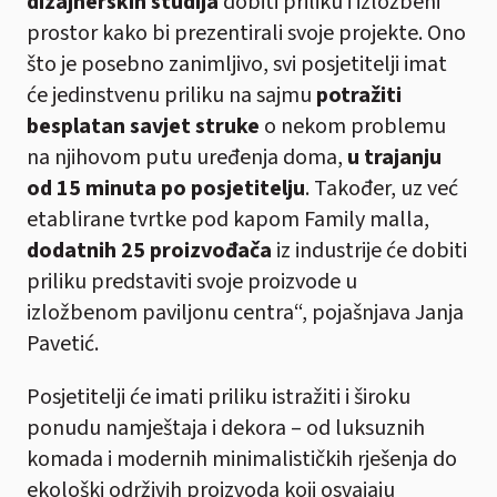
dizajnerskih studija
dobiti priliku i izložbeni
prostor kako bi prezentirali svoje projekte. Ono
što je posebno zanimljivo, svi posjetitelji imat
će jedinstvenu priliku na sajmu
potražiti
besplatan savjet struke
o nekom problemu
na njihovom putu uređenja doma,
u trajanju
od 15 minuta po posjetitelju
. Također, uz već
etablirane tvrtke pod kapom Family malla,
dodatnih 25 proizvođača
iz industrije će dobiti
priliku predstaviti svoje proizvode u
izložbenom paviljonu centra“, pojašnjava Janja
Pavetić.
Posjetitelji će imati priliku istražiti i široku
ponudu namještaja i dekora – od luksuznih
komada i modernih minimalističkih rješenja do
ekološki održivih proizvoda koji osvajaju