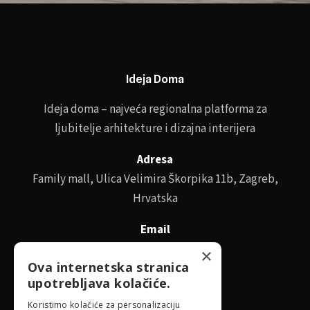
Ideja Doma
Ideja doma – najveća regionalna platforma za
ljubitelje arhitekture i dizajna interijera
Adresa
Family mall, Ulica Velimira Škorpika 11b, Zagreb,
Hrvatska
Email
id@idejadoma.com
×
Ova internetska stranica
upotrebljava kolačiće.
Izbornik
Koristimo kolačiće za personalizaciju