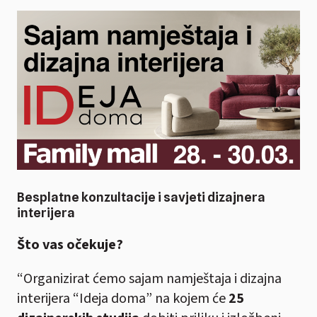
Besplatne konzultacije i savjeti dizajnera
interijera
Što vas očekuje?
“Organizirat ćemo sajam namještaja i dizajna
interijera “Ideja doma” na kojem će
25