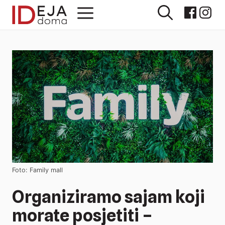
Preskoči
Izbornik
na
sadržaj
Foto: Family mall
Organiziramo sajam koji
morate posjetiti –