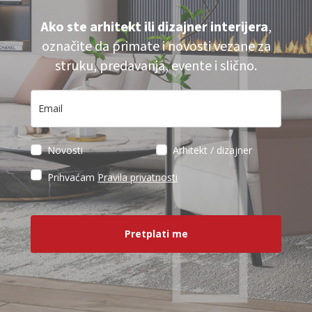
Ako ste arhitekt ili dizajner interijera
,
označite da primate i novosti vezane za
struku, predavanja, evente i slično.
Novosti
Arhitekt / dizajner
Prihvaćam
Pravila privatnosti
Pretplati me