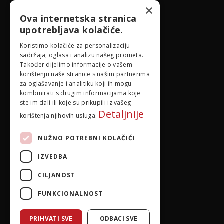
id@idejadoma.com
×
Ova internetska stranica
upotrebljava kolačiće.
Izbornik
Koristimo kolačiće za personalizaciju
sadržaja, oglasa i analizu našeg prometa.
O nama
Također dijelimo informacije o vašem
korištenju naše stranice s našim partnerima
za oglašavanje i analitiku koji ih mogu
Pravila privatnosti
kombinirati s drugim informacijama koje
ste im dali ili koje su prikupili iz vašeg
Detaljnije
korištenja njihovih usluga.
NUŽNO POTREBNI KOLAČIĆI
IZVEDBA
CILJANOST
FUNKCIONALNOST
PRIHVATI SVE
ODBACI SVE