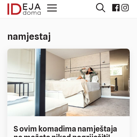
Preskoči
Izbornik
na
sadržaj
namjestaj
S ovim komadima namještaja