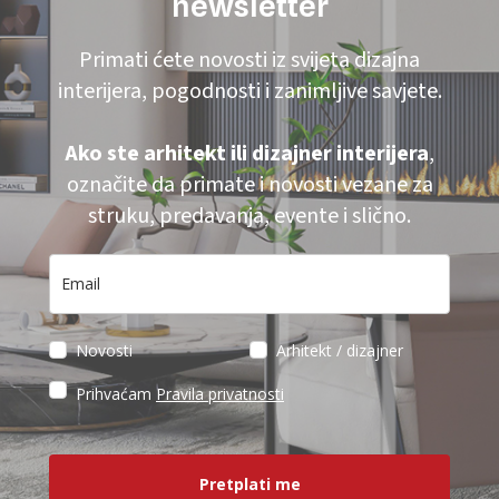
newsletter
Primati ćete novosti iz svijeta dizajna
interijera, pogodnosti i zanimljive savjete.
Ako ste arhitekt ili dizajner interijera
,
označite da primate i novosti vezane za
struku, predavanja, evente i slično.
Novosti
Arhitekt / dizajner
Prihvaćam
Pravila privatnosti
Pretplati me