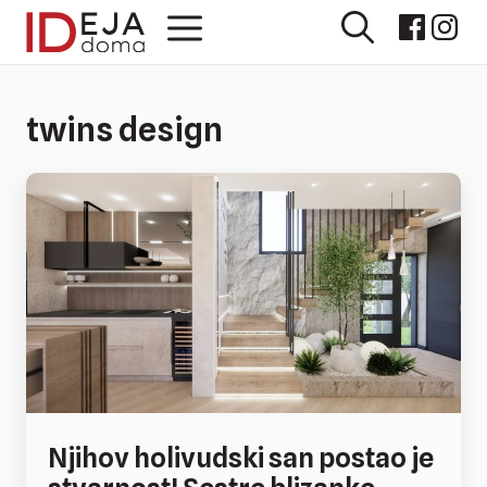
Preskoči
Izbornik
na
sadržaj
twins design
Njihov holivudski san postao je