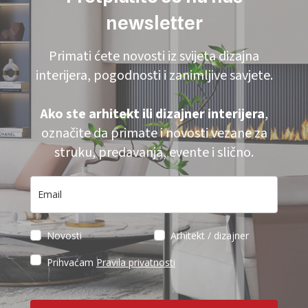
newsletter
Primati ćete novosti iz svijeta dizajna
interijera, pogodnosti i zanimljive savjete.
Ako ste arhitekt ili dizajner interijera
,
označite da primate i novosti vezane za
struku, predavanja, evente i slično.
Novosti
Arhitekt / dizajner
Prihvaćam
Pravila privatnosti