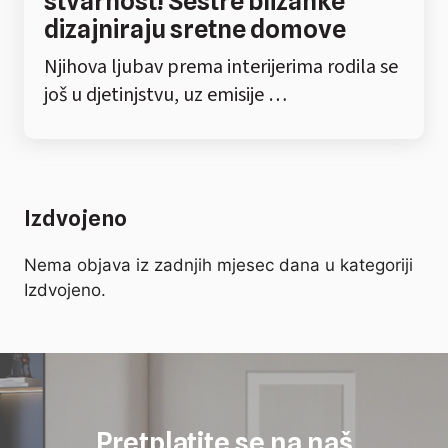
stvarnost! Sestre blizanke
dizajniraju sretne domove
Njihova ljubav prema interijerima rodila se
još u djetinjstvu, uz emisije …
Izdvojeno
Nema objava iz zadnjih mjesec dana u kategoriji
Izdvojeno.
Pretplatite se na naš