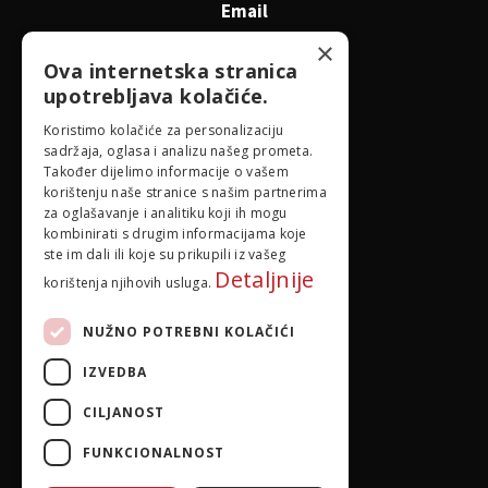
Email
id@idejadoma.com
×
Ova internetska stranica
upotrebljava kolačiće.
Izbornik
Koristimo kolačiće za personalizaciju
sadržaja, oglasa i analizu našeg prometa.
O nama
Također dijelimo informacije o vašem
korištenju naše stranice s našim partnerima
za oglašavanje i analitiku koji ih mogu
Pravila privatnosti
kombinirati s drugim informacijama koje
ste im dali ili koje su prikupili iz vašeg
Detaljnije
korištenja njihovih usluga.
NUŽNO POTREBNI KOLAČIĆI
IZVEDBA
CILJANOST
FUNKCIONALNOST