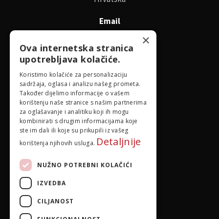
Email
id@idejadoma.com
×
Ova internetska stranica
upotrebljava kolačiće.
Izbornik
Koristimo kolačiće za personalizaciju
sadržaja, oglasa i analizu našeg prometa.
O nama
Također dijelimo informacije o vašem
korištenju naše stranice s našim partnerima
za oglašavanje i analitiku koji ih mogu
Pravila privatnosti
kombinirati s drugim informacijama koje
ste im dali ili koje su prikupili iz vašeg
Detaljnije
korištenja njihovih usluga.
NUŽNO POTREBNI KOLAČIĆI
IZVEDBA
CILJANOST