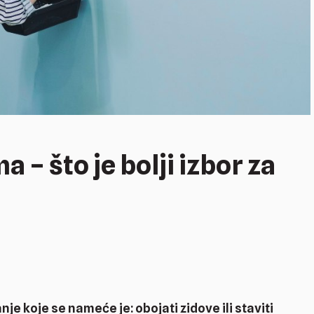
a – što je bolji izbor za
e koje se nameće je: obojati zidove ili staviti