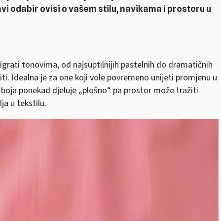
vi odabir ovisi o vašem stilu, navikama i prostoru u
igrati tonovima, od najsuptilnijih pastelnih do dramatičnih
iti. Idealna je za one koji vole povremeno unijeti promjenu u
 boja ponekad djeluje „plošno“ pa prostor može tražiti
ja u tekstilu.