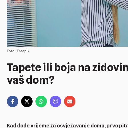
Foto: Freepik
Tapete ili boja na zidovim
vaš dom?
Kad dođe vrijeme za osvježavanje doma, prvo pitanj