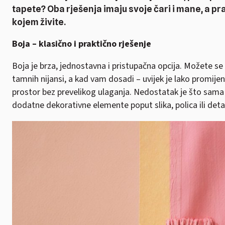
tapete? Oba rješenja imaju svoje čari i mane, a pra
kojem živite.
Boja – klasično i praktično rješenje
Boja je brza, jednostavna i pristupačna opcija. Možete se 
tamnih nijansi, a kad vam dosadi – uvijek je lako promijen
prostor bez prevelikog ulaganja. Nedostatak je što sama
dodatne dekorativne elemente poput slika, polica ili detal