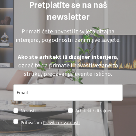
Pretplatite se na naš
newsletter
Primati ćete novosti iz svijeta dizajna
interijera, pogodnosti i zanimljive savjete.
Ako ste arhitekt ili dizajner interijera
,
označite da primate i novosti vezane za
struku, predavanja, evente i slično.
Novosti
Arhitekt / dizajner
Prihvaćam
Pravila privatnosti