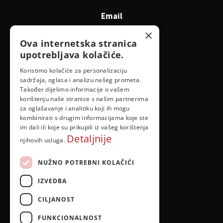
Email
id@idejadoma.com
×
Ova internetska stranica
upotrebljava kolačiće.
Izbornik
Koristimo kolačiće za personalizaciju
sadržaja, oglasa i analizu našeg prometa.
O nama
Također dijelimo informacije o vašem
korištenju naše stranice s našim partnerima
za oglašavanje i analitiku koji ih mogu
Pravila privatnosti
kombinirati s drugim informacijama koje ste
im dali ili koje su prikupili iz vašeg korištenja
Detaljnije
njihovih usluga.
NUŽNO POTREBNI KOLAČIĆI
IZVEDBA
CILJANOST
FUNKCIONALNOST