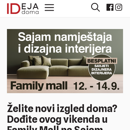
Preskoči
Izbornik
na
sadržaj
Želite novi izgled doma?
Dođite ovog vikenda u
Family Mall na Sajam