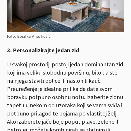
Foto: Bosiljka Antolković
3. Personalizirajte jedan zid
U svakoj prostoriji postoji jedan dominantan zid
koji ima veliku slobodnu površinu, bilo da ste
na njega staviti police ili naslonili kauč.
Preuređenje je idealna prilika da date svom
boravku potpuno osobnu notu. Izaberite zidnu
tapetu u nekom od uzoraka koji se vama sviđa i
potpuno prilagodite bojama po vlastitoj želji.
Ako izaberete jače boje poput plave, zelene ili
petrolej, možete kombinirati sa zlatnim ili