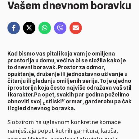
Vašem dnevnom boravku
Kad bismo vas pitali koja vam je omiljena
prostorija u domu, većina bi se složila kako je
to dnevni boravak. Prostor za odmor,
opuštanje, druženje ili jednostavno uživanje u
čitanju ili gledanju omiljenih serija. To je ujedno
i prostorija koja često najviše odražava vaš stil
i karakter.Pa opet, svakih par godina poželimo
obnoviti svoj „stilski“ ormar, garderobu pa čak
i izgled dnevnog boravka.
S obzirom na uglavnom konkretne komade
namještaja poput kutnih garnitura, kauča,