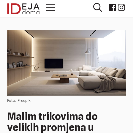
Preskoči
Izbornik
na
sadržaj
Foto: Freepik
Malim trikovima do
velikih promjena u