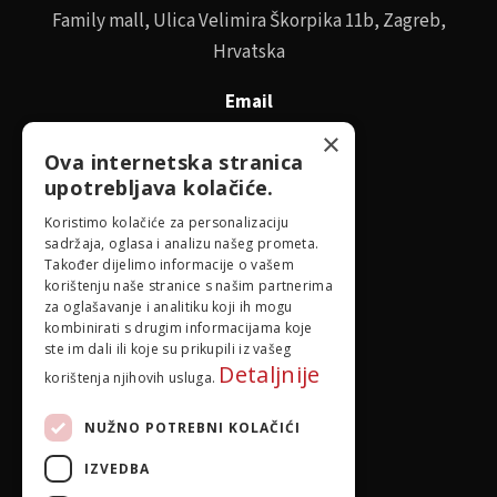
Family mall, Ulica Velimira Škorpika 11b, Zagreb,
Hrvatska
Email
id@idejadoma.com
×
Ova internetska stranica
upotrebljava kolačiće.
Izbornik
Koristimo kolačiće za personalizaciju
sadržaja, oglasa i analizu našeg prometa.
O nama
Također dijelimo informacije o vašem
korištenju naše stranice s našim partnerima
za oglašavanje i analitiku koji ih mogu
Pravila privatnosti
kombinirati s drugim informacijama koje
ste im dali ili koje su prikupili iz vašeg
Detaljnije
korištenja njihovih usluga.
NUŽNO POTREBNI KOLAČIĆI
IZVEDBA