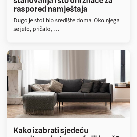
stanovanja i što oni znače za
raspored namještaja
Dugo je stol bio središte doma. Oko njega
se jelo, pričalo, …
Kako izabrati sjedeću