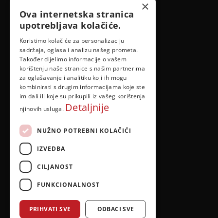
id@idejadoma.com
×
Ova internetska stranica
upotrebljava kolačiće.
Izbornik
Koristimo kolačiće za personalizaciju
sadržaja, oglasa i analizu našeg prometa.
O nama
Također dijelimo informacije o vašem
korištenju naše stranice s našim partnerima
za oglašavanje i analitiku koji ih mogu
Pravila privatnosti
kombinirati s drugim informacijama koje ste
im dali ili koje su prikupili iz vašeg korištenja
Detaljnije
njihovih usluga.
NUŽNO POTREBNI KOLAČIĆI
IZVEDBA
CILJANOST
FUNKCIONALNOST
PRIHVATI SVE
ODBACI SVE