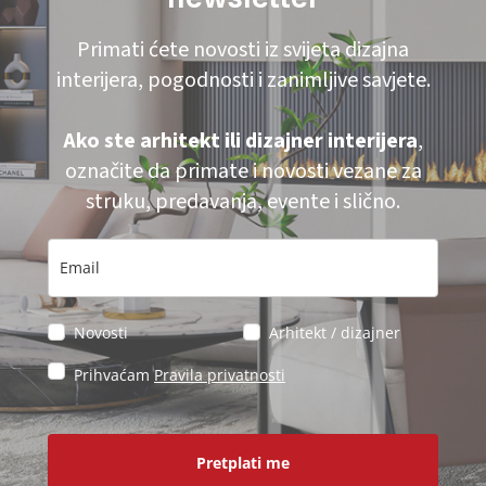
Primati ćete novosti iz svijeta dizajna
interijera, pogodnosti i zanimljive savjete.
Ako ste arhitekt ili dizajner interijera
,
označite da primate i novosti vezane za
struku, predavanja, evente i slično.
Novosti
Arhitekt / dizajner
Prihvaćam
Pravila privatnosti
Pretplati me