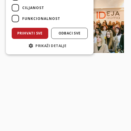
CILJANOST
FUNKCIONALNOST
PRIHVATI SVE
ODBACI SVE
PRIKAŽI DETALJE
Izdvojeno
Nema objava iz zadnjih mjesec dana u kategoriji
Izdvojeno.