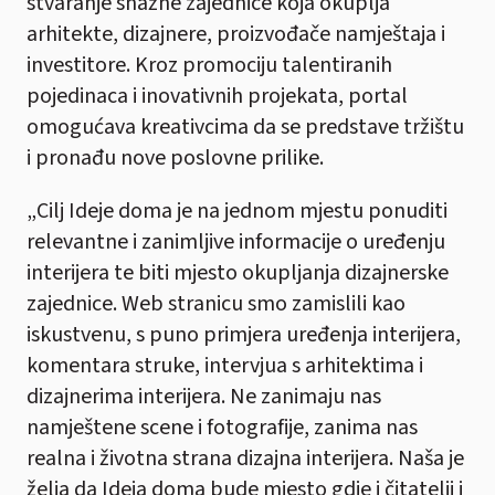
stvaranje snažne zajednice koja okuplja
arhitekte, dizajnere, proizvođače namještaja i
investitore. Kroz promociju talentiranih
pojedinaca i inovativnih projekata, portal
omogućava kreativcima da se predstave tržištu
i pronađu nove poslovne prilike.
„Cilj Ideje doma je na jednom mjestu ponuditi
relevantne i zanimljive informacije o uređenju
interijera te biti mjesto okupljanja dizajnerske
zajednice. Web stranicu smo zamislili kao
iskustvenu, s puno primjera uređenja interijera,
komentara struke, intervjua s arhitektima i
dizajnerima interijera. Ne zanimaju nas
namještene scene i fotografije, zanima nas
realna i životna strana dizajna interijera. Naša je
želja da Ideja doma bude mjesto gdje i čitatelji i