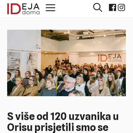
Preskoči
Izbornik
na
sadržaj
S više od 120 uzvanika u
Orisu prisjetili smo se