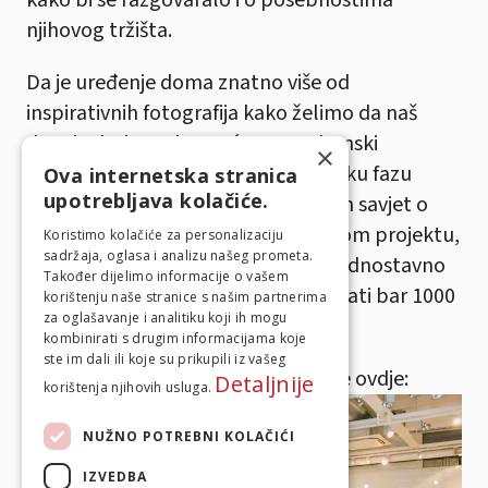
njihovog tržišta.
Da je uređenje doma znatno više od
inspirativnih fotografija kako želimo da naš
dom izgleda, pokazat će nam vrhunski
×
stručnjaci koji će nas voditi kroz svaku fazu
Ova internetska stranica
upotrebljava kolačiće.
uređenja. Bilo da trebate konkretan savjet o
planiranju, budžetiranju, izvedbenom projektu,
Koristimo kolačiće za personalizaciju
sadržaja, oglasa i analizu našeg prometa.
nekom konkretnom problemu ili jednostavno
Također dijelimo informacije o vašem
tražite inspiraciju, Ideja doma će imati bar 1000
korištenju naše stranice s našim partnerima
za oglašavanje i analitiku koji ih mogu
ideja za vas.
kombinirati s drugim informacijama koje
ste im dali ili koje su prikupili iz vašeg
Slike sa druženja u Orisu pogledajte ovdje:
Detaljnije
korištenja njihovih usluga.
NUŽNO POTREBNI KOLAČIĆI
IZVEDBA