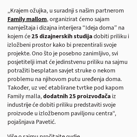
„Krajem ožujka, u suradnji s našim partnerom
Family mallom
, organizirat ćemo sajam
namještaja i dizajna interijera “Ideja doma” na
kojem će
25 dizajnerskih studija
dobiti priliku i
izložbeni prostor kako bi prezentirali svoje
projekte. Ono što je posebno zanimljivo, svi
posjetitelji imat će jedinstvenu priliku na sajmu
potražiti besplatan savjet struke o nekom
problemu na njihovom putu uređenja doma.
Također, uz već etablirane tvrtke pod kapom
Family malla,
dodatnih 25 proizvođača
iz
industrije će dobiti priliku predstaviti svoje
proizvode u izložbenom paviljonu centra“,
pojašnjava Pavetić.
Više o sajmu pročitajte
ovdje
.