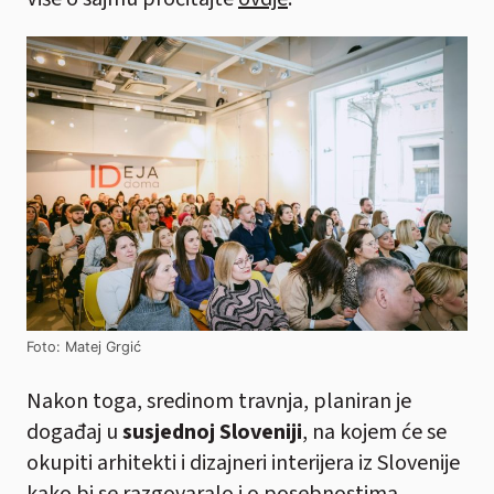
Foto: Matej Grgić
Nakon toga, sredinom travnja, planiran je
događaj u
susjednoj Sloveniji
, na kojem će se
okupiti arhitekti i dizajneri interijera iz Slovenije
kako bi se razgovaralo i o posebnostima